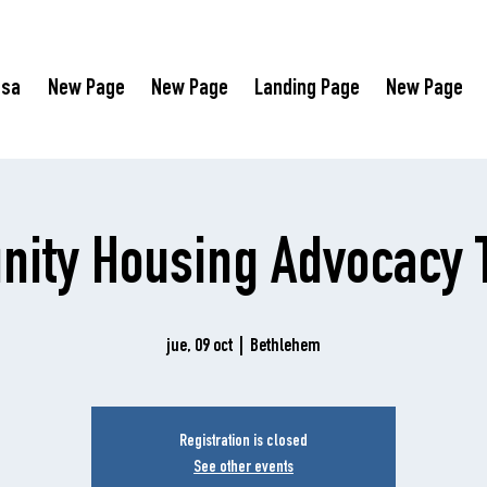
asa
New Page
New Page
Landing Page
New Page
ity Housing Advocacy T
jue, 09 oct
  |  
Bethlehem
Registration is closed
See other events