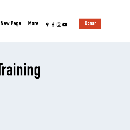
New Page
More
Donar
raining