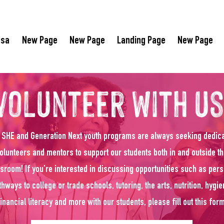
asa
New Page
New Page
Landing Page
New Page
volunteer with us
 SHE and Generation Next youth programs are always seeking dedic
olunteers and mentors to support our students both in and outside t
sroom! If you're interested in discussing opportunities such as per
thways to college or trade schools, tutoring, the arts, nutrition, hygie
inancial literacy and more with our students, please fill out this form