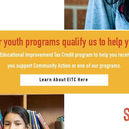
 youth programs qualify us to help y
 Educational Improvement Tax Credit program to help you recei
you support Community Action or one of our programs.
Learn About EITC Here