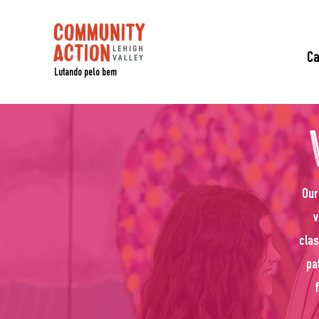
C
Lutando pelo bem
Our
v
clas
pa
f