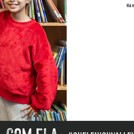
Há 
l com ela