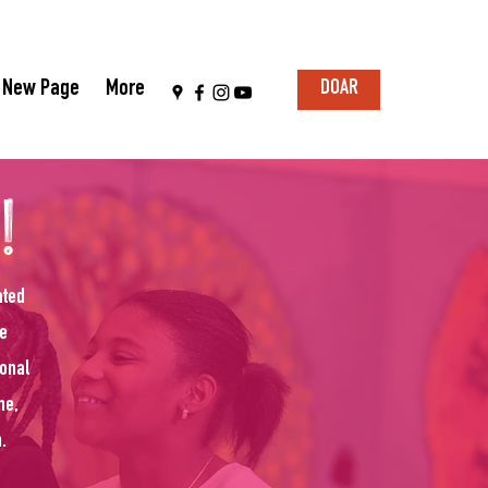
New Page
More
DOAR
!
ated
he
sonal
ne,
.