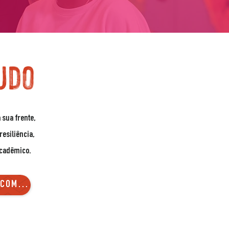
udo
 sua frente,
esiliência,
acadêmico.
BAIXAR INFORMAÇÕES DA COMUNIDADE