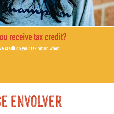
ou receive tax credit?
ve credit on your tax return when
se envolver