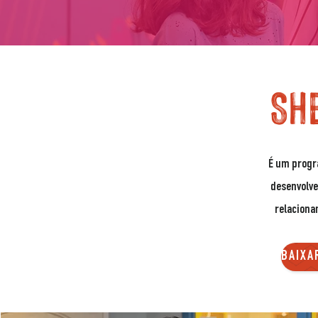
SH
É um progra
desenvolve
relaciona