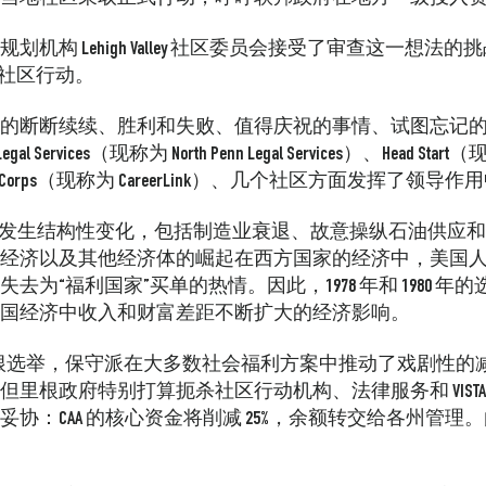
类服务规划机构 Lehigh Valley 社区委员会接受了审查这一想法的
伊谷社区行动。
的断断续续、胜利和失败、值得庆祝的事情、试图忘记
l Services（现称为 North Penn Legal Services）、Head Start（现称为
ood Youth Corps（现称为 CareerLink）、几个社区方面发挥了
国经济发生结构性变化，包括制造业衰退、故意操纵石油供
经济以及其他经济体的崛起在西方国家的经济中，美国
为“福利国家”买单的热情。因此，1978 年和 1980 
国经济中收入和财富差距不断扩大的经济影响。
纳德里根选举，保守派在大多数社会福利方案中推动了戏剧性
里根政府特别打算扼杀社区行动机构、法律服务和 VIST
协：CAA 的核心资金将削减 25%，余额转交给各州管