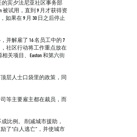
责该责任的宾夕法尼亚社区事务部
tion 被试用，直到 9 月才获得资
如果在 9 月 30 日之后停止
雇了 16 名员工中的 7
2%），社区行动将工作重点放在
关项目、Easton 和第六街
济顶层人士口袋里的政策，同
公司等主要雇主都在裁员，而
不成比例。
削减城市援助，
励了“白人逃亡”，并使城市