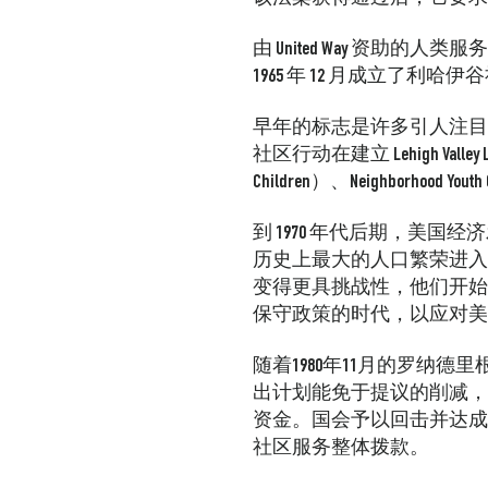
由 United Way 资助的人
1965 年 12 月成立了利哈
早年的标志是许多引人注目
社区行动在建立 Lehigh Valley Lega
Children）、Neighborh
到 1970 年代后期，美
历史上最大的人口繁荣进入
变得更具挑战性，他们开始失去
保守政策的时代，以应对美
随着1980年11月的罗
出计划能免于提议的削减，但
资金。国会予以回击并达成妥
社区服务整体拨款。