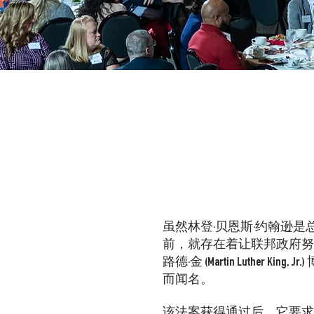
虽然林登·贝恩斯·约翰逊是
前，就存在着让联邦政府努
路德·金 (Martin Luther 
而闻名。
该法案获得通过后，它要