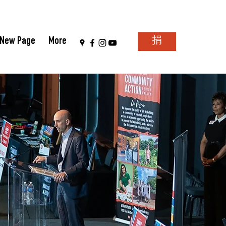
New Page
More
捐