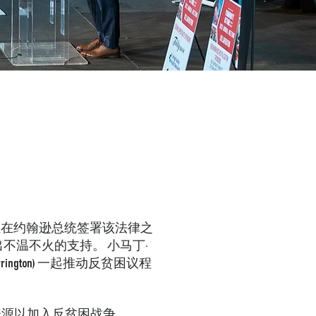
律，但在约翰逊总统签署该法律之
出不温不火的支持。
小马丁·
Harrington) 一起推动反贫困议程
资源以加入反贫困战争。