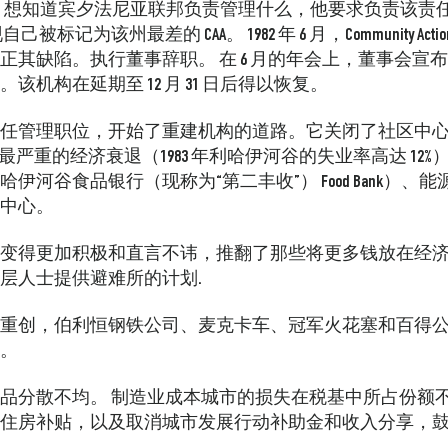
hornburgh 想知道宾夕法尼亚联邦负责管理什么，他要求负
被标记为该州最差的 CAA。 1982 年 6 月，Community Ac
正其缺陷。执行董事辞职。
在 6 月的年会上，董事会宣布，
机构在延期至 12 月 31 日后得以恢复。
管理职位，开始了重建机构的道路。它关闭了社区中心，并解
以来最严重的经济衰退（1983 年利哈伊河谷的失业率高达 1
谷食品银行（现称为“第二丰收”） Food Bank）、能源相
中心。
变得更加积极和直言不讳，推翻了那些将更多钱放在经
层人士提供避难所的计划.
重创，伯利恒钢铁公司、麦克卡车、冠军火花塞和百得
。
品分散不均。
制造业成本城市的损失在税基中所占份额
住房补贴，以及取消城市发展行动补助金和收入分享，鼓