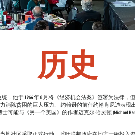
历史
总统，他于 1964 年 8 月将《经济机会法案》签署为法
力消除贫困的巨大压力。
约翰逊的前任约翰肯尼迪表现
King, Jr.) 博士可能与《另一个美国》的作者迈克尔·哈灵顿 (Michael 
求当地社区采取正式行动，呼吁联邦政府在地方一级投入