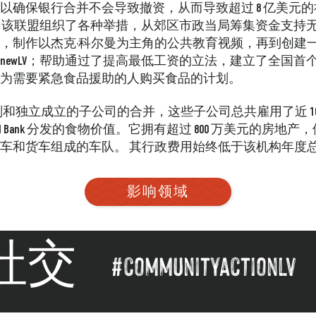
以确保银行合并不会导致撤资，从而导致超过 8 亿美元
 年，该联盟组织了各种举措，从郊区市政当局筹集资金支持
，制作以杰克·科尔曼为主角的公共教育视频，再到创建
enewLV；帮助通过了提高最低工资的立法，建立了全国
为需要紧急食品援助的人购买食品的计划。
ion 是计划和独立成立的子公司的合并，这些子公司总共雇用了近 10
st Food Bank 分发的食物价值。它拥有超过 800 万美元的房地产，
车和货车组成的车队。
其行政费用始终低于该机构年度总预
影响领域
社交
#communityactionlv