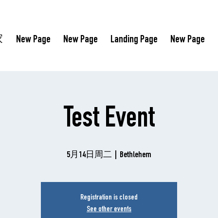
家
New Page
New Page
Landing Page
New Page
Test Event
5月14日周二
  |  
Bethlehem
Registration is closed
See other events