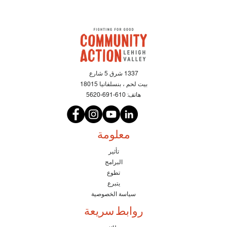
1337 شرق 5 شارع
بيت لحم ، بنسلفانيا 18015
هاتف:
610-691-5620
معلومة
تأثير
البرامج
تطوع
يتبرع
سياسة الخصوصية
روابط سريعة