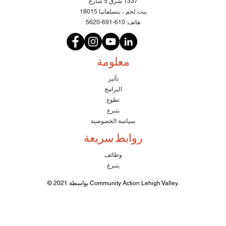
1337 شرق 5 شارع
بيت لحم ، بنسلفانيا 18015
هاتف:
610-691-5620
معلومة
تأثير
البرامج
تطوع
يتبرع
سياسة الخصوصية
روابط سريعة
وظائف
يتبرع
© 2021 بواسطة Community Action Lehigh Valley.