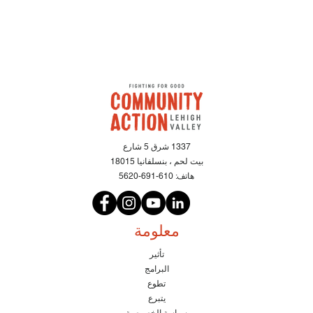
1337 شرق 5 شارع
بيت لحم ، بنسلفانيا 18015
هاتف:
610-691-5620
معلومة
تأثير
البرامج
تطوع
يتبرع