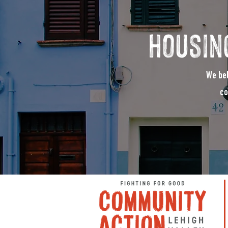
housin
We bel
co