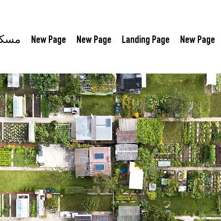
New Page
Landing Page
New Page
New Page
مسك