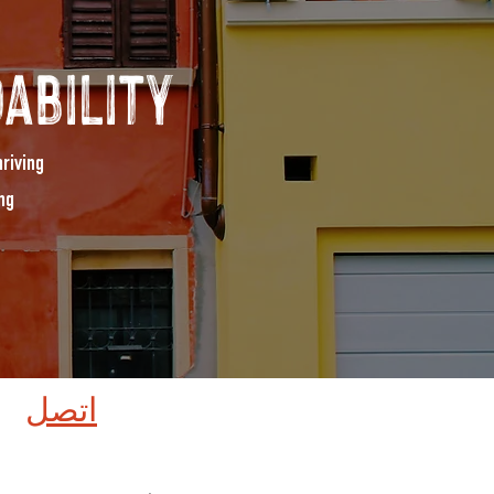
ability
hriving
ng
اتصل