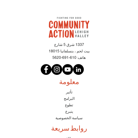
1337 شرق 5 شارع
بيت لحم ، بنسلفانيا 18015
هاتف:
610-691-5620
معلومة
تأثير
البرامج
تطوع
يتبرع
سياسة الخصوصية
روابط سريعة