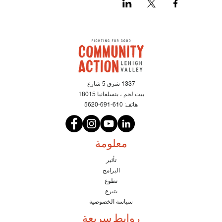
1337 شرق 5 شارع
بيت لحم ، بنسلفانيا 18015
هاتف:
610-691-5620
معلومة
تأثير
البرامج
تطوع
يتبرع
سياسة الخصوصية
روابط سريعة