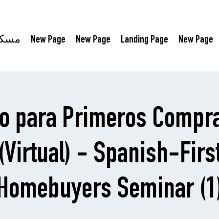
New Page
Landing Page
New Page
New Page
مسك
o para Primeros Compr
(Virtual) - Spanish-Firs
Homebuyers Seminar (1