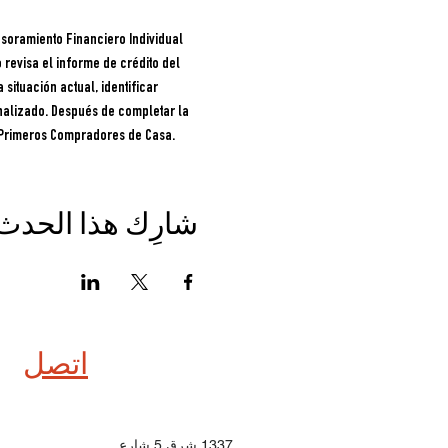
soramiento Financiero Individual 
 revisa el informe de crédito del 
situación actual, identificar 
nalizado. Después de completar la 
ra Primeros Compradores de Casa.
شارِك هذا الحدث
اتصل
1337 شرق 5 شارع