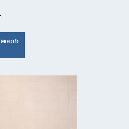
.
a (en españo