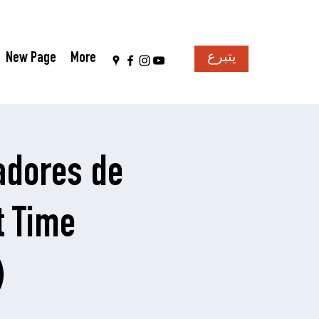
New Page
More
يتبرع
adores de
t Time
)