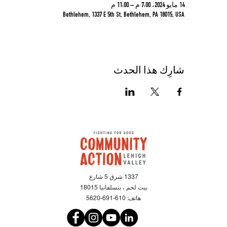
14 مايو 2024، 7:00 م – 11:00 م
Bethlehem, 1337 E 5th St, Bethlehem, PA 18015, USA
شارِك هذا الحدث
1337 شرق 5 شارع
بيت لحم ، بنسلفانيا 18015
هاتف:
610-691-5620